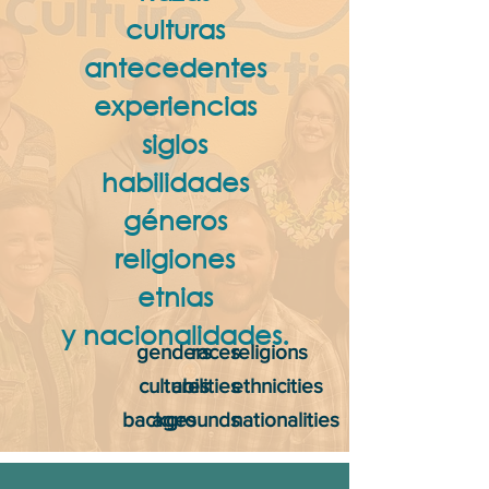
culturas
antecedentes
experiencias
siglos
habilidades
géneros
religiones
etnias
y nacionalidades.
genders
races
religions
cultures
abilities
ethnicities
backgrounds
ages
nationalities